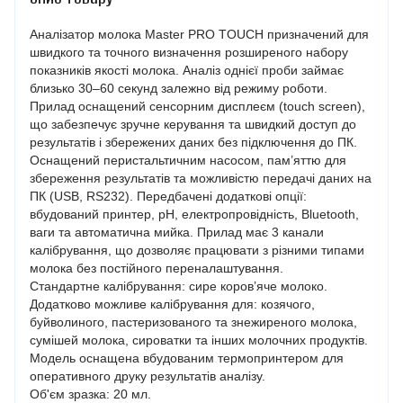
Аналізатор молока Master PRO TOUCH призначений для
швидкого та точного визначення розширеного набору
показників якості молока. Аналіз однієї проби займає
близько 30–60 секунд залежно від режиму роботи.
Прилад оснащений сенсорним дисплеєм (touch screen),
що забезпечує зручне керування та швидкий доступ до
результатів і збережених даних без підключення до ПК.
Оснащений перистальтичним насосом, пам’яттю для
збереження результатів та можливістю передачі даних на
ПК (USB, RS232). Передбачені додаткові опції:
вбудований принтер, pH, електропровідність, Bluetooth,
ваги та автоматична мийка. Прилад має 3 канали
калібрування, що дозволяє працювати з різними типами
молока без постійного переналаштування.
Стандартне калібрування: сире коров’яче молоко.
Додатково можливе калібрування для: козячого,
буйволиного, пастеризованого та знежиреного молока,
сумішей молока, сироватки та інших молочних продуктів.
Модель оснащена вбудованим термопринтером для
оперативного друку результатів аналізу.
Об'єм зразка: 20 мл.