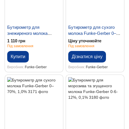
Бутирометр для
Бутирометр для сухого
знежиреного молока
молока Funke-Gerber 0–
Funke-Gerber 0–4%, 0,05%
35%, 0,5%
1 110 грн
Ціну уточнюйте
Під замовлення
Під замовлення
Купити
Дізнатися ціну
Виробник
Funke-Gerber
Виробник
Funke-Gerber