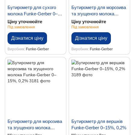
Бутирометр для сухого
Бутирометр для морозива
молока Funke-Gerber 0–
та згущеного молока
70%, 1,0%
Funke-Gerber 0-6-12%,
Ціну уточнюйте
Ціну уточнюйте
0,1%
Під замовлення
Під замовлення
Дізнатися ціну
Дізнатися ціну
Виробник
Funke-Gerber
Виробник
Funke-Gerber
Бутирометр для морозива
Бутирометр для вершків
та згущеного молока
Funke-Gerber 0–15%, 0,2%
Funke-Gerber 0–15%, 0,2%