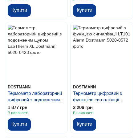
Купити
Купити
DOSTMANN
DOSTMANN
Термометр лабораторний
Термометр цифровий з
цифровий з подовженим
функцією сигналізації
щупом LabTherm XL
LT101 Alarm Dostmann
1 877 грн
2 206 грн
Dostmann
В наявності
В наявності
Купити
Купити