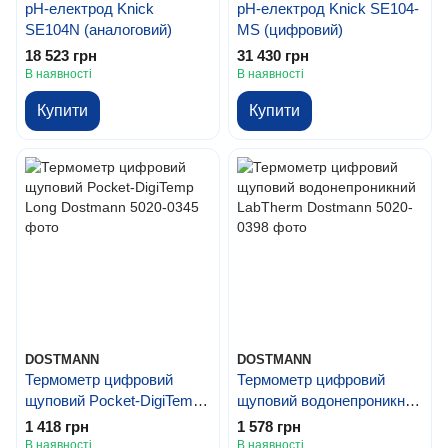
pH-електрод Knick
pH-електрод Knick SE104-
SE104N (аналоговий)
MS (цифровий)
18 523 грн
31 430 грн
В наявності
В наявності
Купити
Купити
DOSTMANN
DOSTMANN
Термометр цифровий
Термометр цифровий
щуповий Pocket-DigiTemp
щуповий водонепроникний
Long Dostmann
LabTherm Dostmann
1 418 грн
1 578 грн
В наявності
В наявності