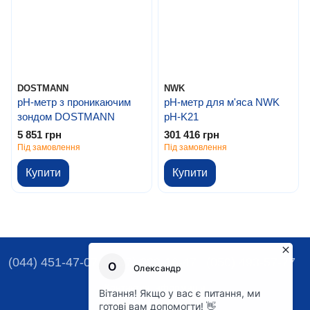
DOSTMANN
NWK
pH-метр з проникаючим
pH-метр для м'яса NWK
зондом DOSTMANN
pH-K21
5 851 грн
301 416 грн
Під замовлення
Під замовлення
Купити
Купити
(044) 451-47-07
(067) 329-16-47
(050) 493-57-77
Контактна інформація