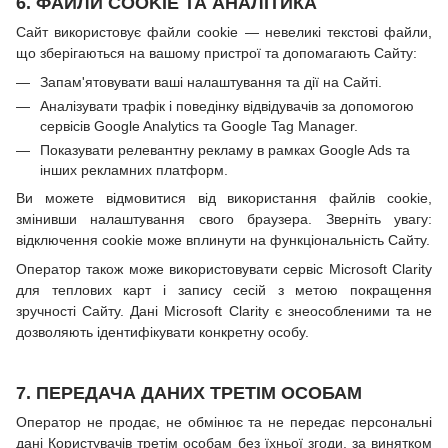
6. ФАЙЛИ COOKIE ТА АНАЛІТИКА
Сайт використовує файли cookie — невеликі текстові файли,
що зберігаються на вашому пристрої та допомагають Сайту:
Запам'ятовувати ваші налаштування та дії на Сайті.
Аналізувати трафік і поведінку відвідувачів за допомогою
сервісів Google Analytics та Google Tag Manager.
Показувати релевантну рекламу в рамках Google Ads та
інших рекламних платформ.
Ви можете відмовитися від використання файлів cookie,
змінивши налаштування свого браузера. Зверніть увагу:
відключення cookie може вплинути на функціональність Сайту.
Оператор також може використовувати сервіс Microsoft Clarity
для теплових карт і запису сесій з метою покращення
зручності Сайту. Дані Microsoft Clarity є знеособленими та не
дозволяють ідентифікувати конкретну особу.
7. ПЕРЕДАЧА ДАНИХ ТРЕТІМ ОСОБАМ
Оператор не продає, не обмінює та не передає персональні
дані Користувачів третім особам без їхньої згоди, за винятком