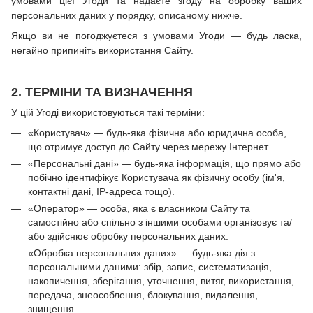
умовами цієї Угоди та надаєте згоду на обробку ваших
персональних даних у порядку, описаному нижче.
Якщо ви не погоджуєтеся з умовами Угоди — будь ласка,
негайно припиніть використання Сайту.
2. ТЕРМІНИ ТА ВИЗНАЧЕННЯ
У цій Угоді використовуються такі терміни:
«Користувач» — будь-яка фізична або юридична особа,
що отримує доступ до Сайту через мережу Інтернет.
«Персональні дані» — будь-яка інформація, що прямо або
побічно ідентифікує Користувача як фізичну особу (ім'я,
контактні дані, IP-адреса тощо).
«Оператор» — особа, яка є власником Сайту та
самостійно або спільно з іншими особами організовує та/
або здійснює обробку персональних даних.
«Обробка персональних даних» — будь-яка дія з
персональними даними: збір, запис, систематизація,
накопичення, зберігання, уточнення, витяг, використання,
передача, знеособлення, блокування, видалення,
знищення.