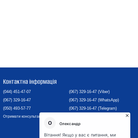
Контактна інформація
(044) 451-47-07
(067) 329-16-47 (Viber)
(067) 329-16-47
(067) 329-16-47 (WhatsApp)
(050) 493-57-77
(067) 329-16-47 (Telegram)
info@investlab.com.ua
Отримати консультацію
04080, м.Київ, вул. Межигірська
87А, БЦ «Межигірський»