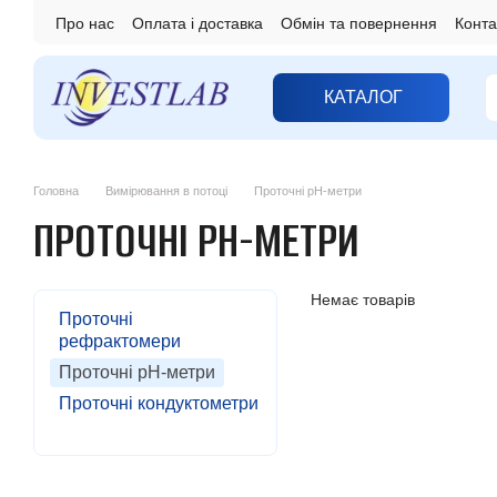
Перейти до основного контенту
Про нас
Оплата і доставка
Обмін та повернення
Конта
КАТАЛОГ
Головна
Вимірювання в потоці
Проточні pH-метри
ПРОТОЧНІ PH-МЕТРИ
Немає товарів
Проточні
рефрактомери
Проточні pH-метри
Проточні кондуктометри