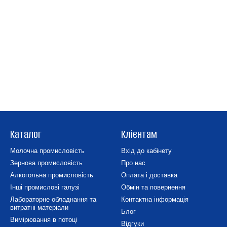
Каталог
Клієнтам
Молочна промисловість
Вхід до кабінету
Зернова промисловість
Про нас
Алкогольна промисловість
Оплата і доставка
Інші промислові галузі
Обмін та повернення
Лабораторне обладнання та
Контактна інформація
витратні матеріали
Блог
Вимірювання в потоці
Відгуки