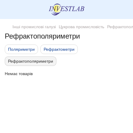
Інші промислові галузі
Цукрова промисловість
Рефрактопо
Рефрактополяриметри
Поляриметри
Рефрактометри
Рефрактополяриметри
Немає товарів