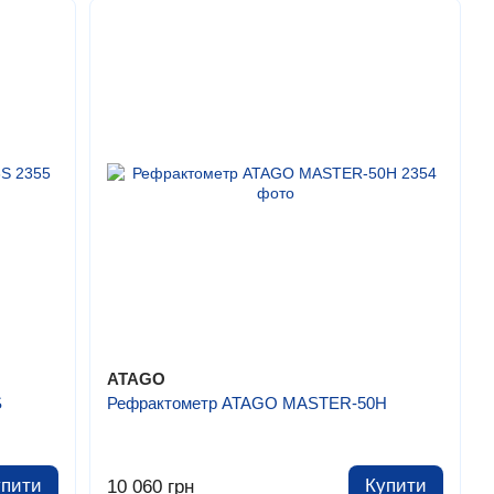
ATAGO
S
Рефрактометр ATAGO MASTER-50H
упити
Купити
10 060 грн