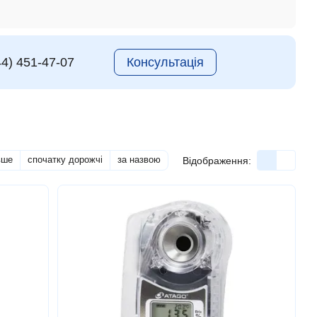
44) 451-47-07
Консультація
вше
спочатку дорожчі
за назвою
Відображення: