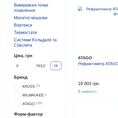
Вимірювачі точки
плавлення
Магнітні мішалки
Вортекси
Термостати
Системи К'єльдаля та
Сокслета
Ціна, грн
ATAGO
Рефрактометр ATAGO 
Від Ціна, грн
До Ціна, грн
ОК
Бренд
19 003 грн
24
KRÜSS
В наявності
1
MILWAUKEE
189
ATAGO
Форм-фактор