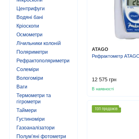
Центрифуги
Водяні бані
Кріоскопи
Осмометри
Лічильники колоній
ATAGO
Поляриметри
Рефрактометр ATAGO
Рефрактополяриметри
Солеміри
Вологоміри
12 575 грн
Ваги
В наявності
Термометри та
гігрометри
ТОП продажів
Таймери
Густиноміри
Газоаналізатори
Полум'яні фотометри