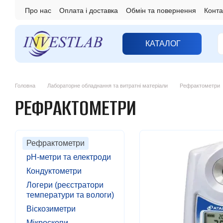
Перейти до основного контенту
Про нас
Оплата і доставка
Обмін та повернення
Конта
КАТАЛОГ
Головна
Лабораторне обладнання та витратні матеріали
Рефрактометри
РЕФРАКТОМЕТРИ
Рефрактометри
pH-метри та електроди
Кондуктометри
Логери (реєстратори
температури та вологи)
Віскозиметри
Мікроскопи