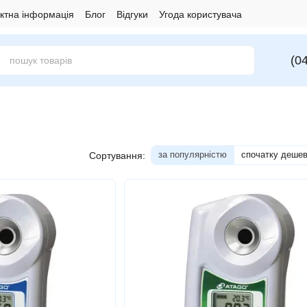
ктна інформація
Блог
Відгуки
Угода користувача
(0
за популярністю
спочатку деше
Сортування: