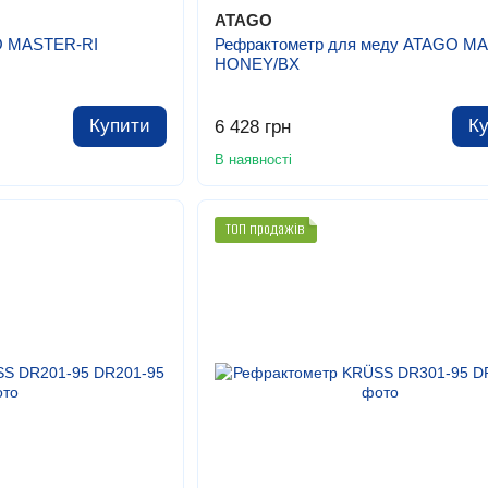
ATAGO
O MASTER-RI
Рефрактометр для меду ATAGO M
HONEY/BX
Купити
К
6 428 грн
В наявності
ТОП продажів