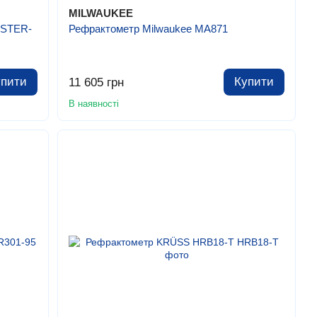
MILWAUKEE
ASTER-
Рефрактометр Milwaukee MA871
упити
Купити
11 605 грн
В наявності