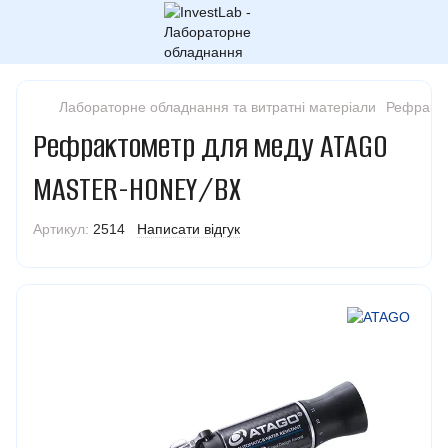
Лабораторне обладнання та витратні матеріали
Рефракт
Рефрактометр для меду ATAGO
MASTER-HONEY/BX
Артикул:
2514
Написати відгук