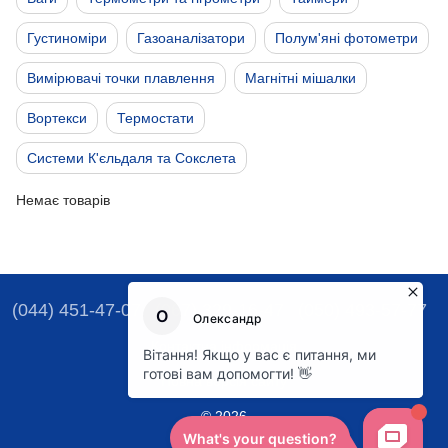
Густиноміри
Газоаналізатори
Полум'яні фотометри
Вимірювачі точки плавлення
Магнітні мішалки
Вортекси
Термостати
Системи К'єльдаля та Сокслета
Немає товарів
(044) 451-47-07
(067) 329-16-47
(050) 493-57-77
Контактна інформація
Повна версія сайту
© 2026