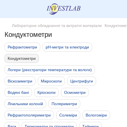
Лабораторне обладнання та витратні матеріали
Кондуктоме
Кондуктометри
Рефрактометри
pH-метри та електроди
Кондуктометри
Логери (реєстратори температури та вологи)
Віскозиметри
Мікроскопи
Центрифуги
Водяні бані
Кріоскопи
Осмометри
Лічильники колоній
Поляриметри
Рефрактополяриметри
Солеміри
Вологоміри
Ваги
Термометри та гігрометри
Таймери