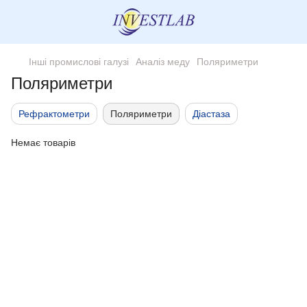
Інші промислові галузі
Аналіз меду
Поляриметри
Поляриметри
Рефрактометри
Поляриметри
Діастаза
Немає товарів