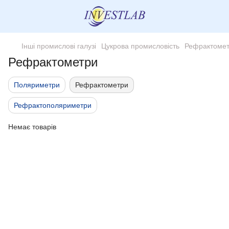
Інші промислові галузі
Цукрова промисловість
Рефрактоме
Рефрактометри
Поляриметри
Рефрактометри
Рефрактополяриметри
Немає товарів