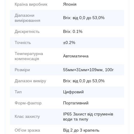
Країна виробник
Японія
Діапазони
Brix: від 0,0 до 53,0%
вимірювання
Дискретність
Brix: 0.1%
Точність
±0.2%
Температурна
Автоматична
компенсація
Розміри
55мм×31мм×109мм, 100г
Діапазон виміру
Brix: від 0,0 до 53,0%
Тип
Цифровий
Форм-фактор
Портативний
IP65 Захист від струменів
Клас захисту
води та пилу
Об'єм зразка
Від 2 до 3 крапель