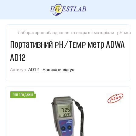
Лабораторне обладнання та витратні матеріали
pH-метри
Портативний pH/Temp метр ADWA
AD12
Артикул:
AD12
Написати відгук
ТОП ПРОДАЖІВ