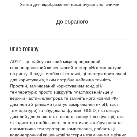
Увійти
для відображення накопичувальної знижки
%
До обраного
Опис товару
AD12 – це найсучасніший мікропроцесорний
водонепроникний кишеньковий тестер pH/температури
на ринку. Швидкі, стабільні та точні, ці тестери призначені
для користувачів, яким потрібна найвища точність.
Простий, замінюваний користувачем зонд pH/
температури: просто відкрутіть пластикове кільце у
верхній частині електрода та замініть його новим! РК-
дисплей з 2 рядками (зчитує вимірювання як pH, так і
температури) та вбудована функція HOLD, яка фіксує
дисплей для легкого та точного запису. Інші функції, такі
як індикатор стабільності, автоматичне калібрування та
автоматична температурна компенсація, роблять ці
водонепроникні кишенькові тестери незамінними в різних