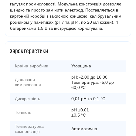
галузях промисловості. Модульна конструкція дозволяє
швидко та просто замінити електрод. Поставляється в
картонній коробці з захисною кришкою, калібрувальним
розчином у пакетиках (pH7 та pH4, по 20 мл кожен), 4
батарейками 1,5 В та інструкцією користувача.
Характеристики
Країна виробник
Угорщина
рН: -2.00 до 16.00
Діапазони
Температура: -5,0 до
вимірювання
60,0 ºC
Дискретність
0,01 рН та 0.1 °C
pH ±0.01
Точність
±0.5 °C
Температурна
Автоматична
компенсація