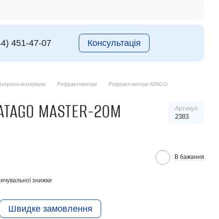
44) 451-47-07
Консультація
итратні матеріали
Рефрактометри
Рефрактометри ATAGO
ATAGO MASTER-20M
Артикул
2383
В бажання
ичувальної знижки
Швидке замовлення