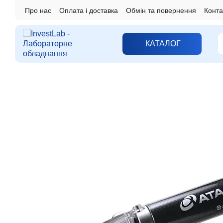
Перейти до основного контенту
Про нас
Оплата і доставка
Обмін та повернення
Конта
КАТАЛОГ