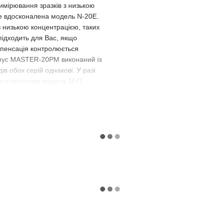
ірювання зразків з низькою
Це вдосконалена модель N-20E.
 низькою концентрацією, таких
 підходить для Вас, якщо
омпенсація контролюється
рпус MASTER-20PM виконаний із
ів обох серій однакові. У разі
ща пластикова модель М-П.