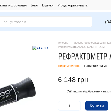
ктна інформація
Блог
Відгуки
Угода користувача
(0
Головна
Лабораторне обладнання та в
Рефрактометр ATAGO MASTER-20M
РЕФРАКТОМЕТР 
Під замовлення
Написати відгук
6 148 грн
Увійти
для відображення накоп
%
Купити