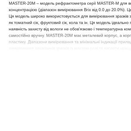
MASTER-20M – модель рефрактометра серії MASTER-M для вим
концентрацією (діапазон вимірювання Brix від 0.0 до 20.0%). 
Ця модель широко використовується для вимірювання зразків з
як томатний сік, фруктовий сік, кола та ін. Ця модель ідеально
наявність захисту від вологи не обов'язково і температурна к
самостійно вручну. MASTER-20М має металевий корпус, а ко
пластику. Діапазони вимірювання та мінімальні індикації прилад
вимірювання показників зразків із вмістом солі та кислоти кра