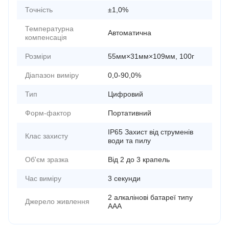
Точність
±1,0%
Температурна
Автоматична
компенсація
Розміри
55мм×31мм×109мм, 100г
Діапазон виміру
0,0-90,0%
Тип
Цифровий
Форм-фактор
Портативний
IP65 Захист від струменів
Клас захисту
води та пилу
Об'єм зразка
Від 2 до 3 крапель
Час виміру
3 секунди
2 алкалінові батареї типу
Джерело живлення
ААА