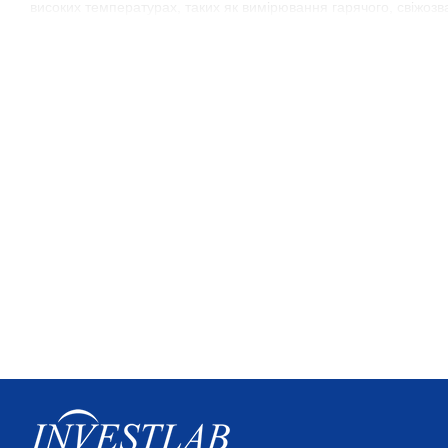
високих температурах, таких як вимірювання гарячого, свіжозв