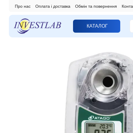
Перейти до основного контенту
Про нас
Оплата і доставка
Обмін та повернення
Конта
КАТАЛОГ