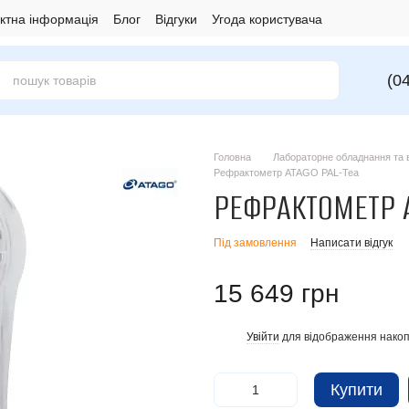
ктна інформація
Блог
Відгуки
Угода користувача
(0
Головна
Лабораторне обладнання та в
Рефрактометр ATAGO PAL-Tea
РЕФРАКТОМЕТР A
Під замовлення
Написати відгук
15 649 грн
Увійти
для відображення накоп
%
Купити