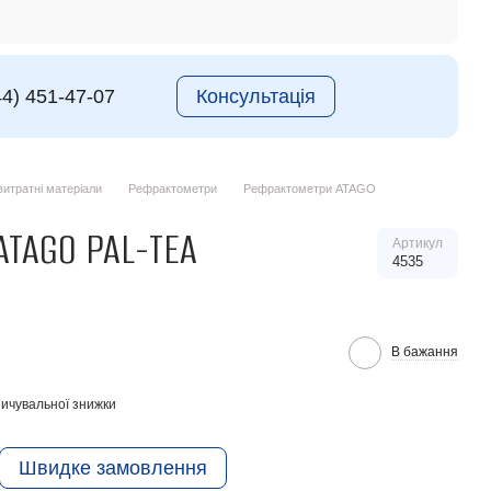
44) 451-47-07
Консультація
итратні матеріали
Рефрактометри
Рефрактометри ATAGO
TAGO PAL-TEA
Артикул
4535
В бажання
ичувальної знижки
Швидке замовлення