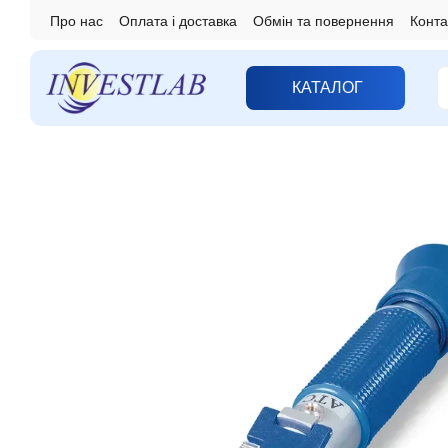
Перейти до основного контенту
Про нас
Оплата і доставка
Обмін та повернення
Конта
КАТАЛОГ