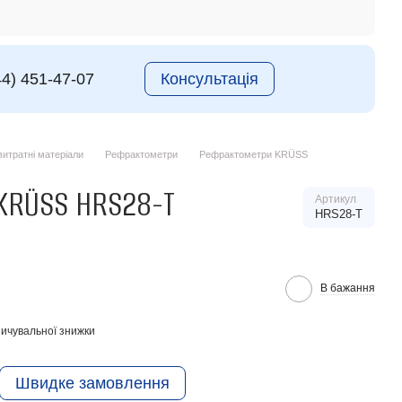
44) 451-47-07
Консультація
итратні матеріали
Рефрактометри
Рефрактометри KRÜSS
KRÜSS HRS28-T
Артикул
HRS28-T
В бажання
ичувальної знижки
Швидке замовлення