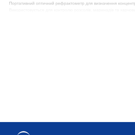
Портативний оптичний рефрактометр для визначення концентрац
Використовується для контролю розсолів, маринадів та харчови