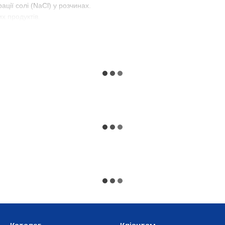
ії солі (NaCl) у розчинах.
х продуктів.