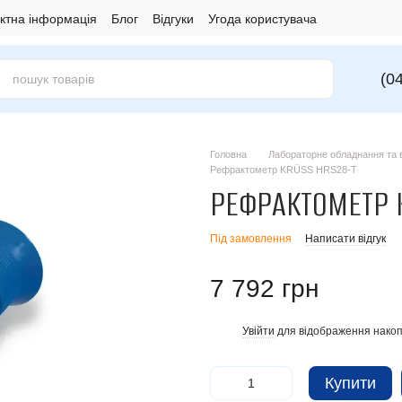
ктна інформація
Блог
Відгуки
Угода користувача
(0
Головна
Лабораторне обладнання та в
Рефрактометр KRÜSS HRS28-T
РЕФРАКТОМЕТР 
Під замовлення
Написати відгук
7 792 грн
Увійти
для відображення накоп
%
Купити