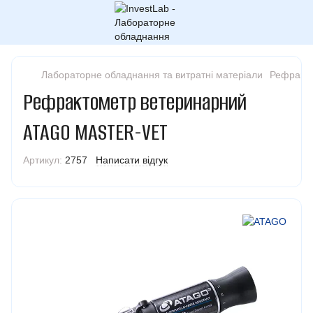
Лабораторне обладнання та витратні матеріали
Рефракт
Рефрактометр ветеринарний
ATAGO MASTER-VET
Артикул:
2757
Написати відгук