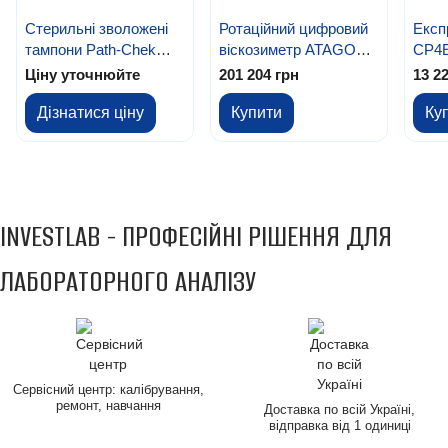
Стерильні зволожені
Ротаційний цифровий
Експ
тампони Path-Chek
віскозиметр ATAGO
CP4E
Hygiene Swabs для
VISCO™ B (L) Package
Read
Ціну уточнюйте
201 204 грн
13 2
відбору проб (100 шт.)
E
ГМО в
Дізнатися ціну
Купити
Ку
INVESTLAB - ПРОФЕСІЙНІ РІШЕННЯ ДЛЯ
ЛАБОРАТОРНОГО АНАЛІЗУ
Сервісний центр: калібрування,
ремонт, навчання
Доставка по всій Україні,
відправка від 1 одиниці